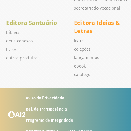
secretariado vocacional
Editora Santuário
Editora Ideias &
Letras
bíblias
livros
deus conosco
coleções
livros
lançamentos
outros produtos
ebook
catálogo
Aviso de Privacidade
Rel. de Transparência
Programa de Integridade