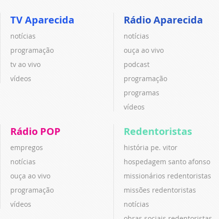
TV Aparecida
Rádio Aparecida
notícias
notícias
programação
ouça ao vivo
tv ao vivo
podcast
vídeos
programação
programas
vídeos
Rádio POP
Redentoristas
empregos
história pe. vitor
notícias
hospedagem santo afonso
ouça ao vivo
missionários redentoristas
programação
missões redentoristas
vídeos
notícias
obras sociais redentoristas