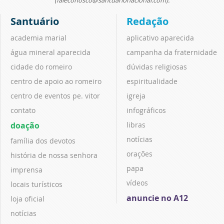
(faleconosco@santuarionacional.com).
Santuário
Redação
academia marial
aplicativo aparecida
água mineral aparecida
campanha da fraternidade
cidade do romeiro
dúvidas religiosas
centro de apoio ao romeiro
espiritualidade
centro de eventos pe. vitor
igreja
contato
infográficos
doação
libras
notícias
família dos devotos
orações
história de nossa senhora
papa
imprensa
vídeos
locais turísticos
anuncie no A12
loja oficial
notícias