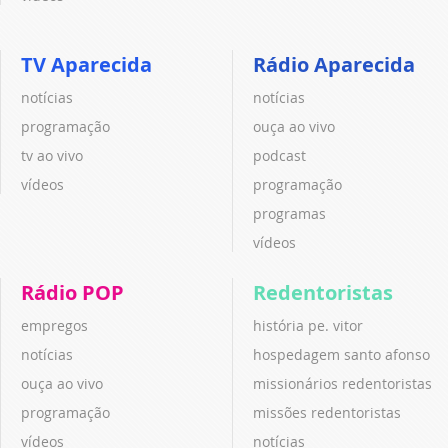
TV Aparecida
Rádio Aparecida
notícias
notícias
programação
ouça ao vivo
tv ao vivo
podcast
vídeos
programação
programas
vídeos
Rádio POP
Redentoristas
empregos
história pe. vitor
notícias
hospedagem santo afonso
ouça ao vivo
missionários redentoristas
programação
missões redentoristas
vídeos
notícias