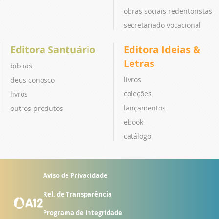
obras sociais redentoristas
secretariado vocacional
Editora Santuário
Editora Ideias &
Letras
bíblias
livros
deus conosco
coleções
livros
lançamentos
outros produtos
ebook
catálogo
Aviso de Privacidade
Rel. de Transparência
Programa de Integridade