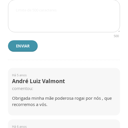
500
ENVIAR
Há 5 anos
André Luiz Valmont
comentou:
Obrigada minha mãe poderosa rogai por nós , que
recorremos a vós.
Há 6 anos