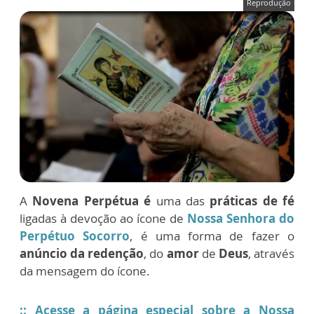
Reprodução
A
Novena Perpétua é
uma das
práticas de fé
ligadas à devoção ao ícone de
Nossa Senhora d
o
Perpétuo Socorro
, é uma forma de fazer o
anúncio da redenção
, do
amor
de
Deus
, através
da mensagem do ícone.
:: Acesse a página especial sobre a Nossa