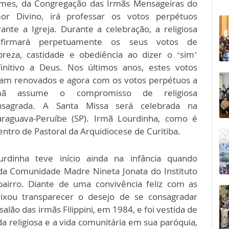
mes, da Congregação das Irmãs Mensageiras do
or Divino, irá professar os votos perpétuos
ante a Igreja. Durante a celebração, a religiosa
afirmará perpetuamente os seus votos de
breza, castidade e obediência ao dizer o ‘sim’
finitivo a Deus. Nos últimos anos, estes votos
ram renovados e agora com os votos perpétuos a
mã assume o compromisso de religiosa
nsagrada. A Santa Missa será celebrada na
raguava-Peruíbe (SP). Irmã Lourdinha, como é
ntro de Pastoral da Arquidiocese de Curitiba.
urdinha teve início ainda na infância quando
 da Comunidade Madre Nineta Jonata do Instituto
bairro. Diante de uma convivência feliz com as
eixou transparecer o desejo de se consagradar
lão das irmãs Filippini, em 1984, e foi vestida de
da religiosa e a vida comunitária em sua paróquia,