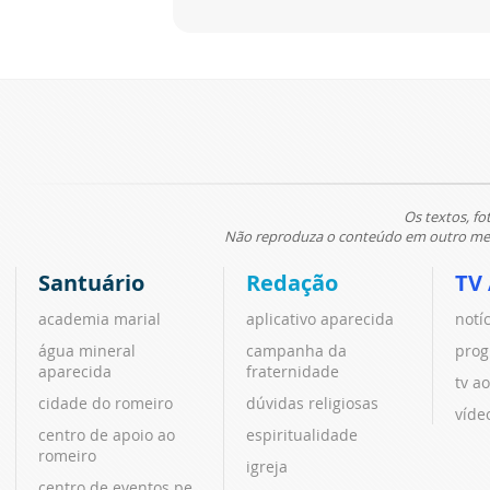
Os textos, fo
Não reproduza o conteúdo em outro meio
Santuário
Redação
TV
academia marial
aplicativo aparecida
notí
água mineral
campanha da
prog
aparecida
fraternidade
tv ao
cidade do romeiro
dúvidas religiosas
víde
centro de apoio ao
espiritualidade
romeiro
igreja
centro de eventos pe.