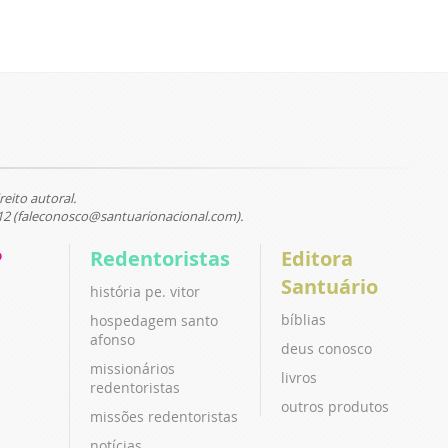
reito autoral.
12 (faleconosco@santuarionacional.com).
P
Redentoristas
Editora
Santuário
história pe. vitor
bíblias
hospedagem santo
afonso
deus conosco
missionários
livros
redentoristas
outros produtos
missões redentoristas
notícias