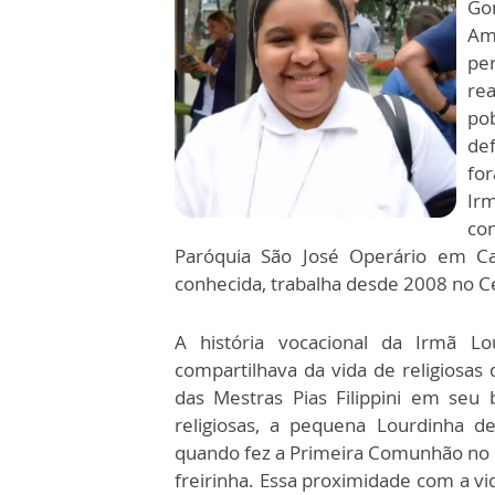
Go
Am
per
re
po
de
fo
Ir
co
Paróquia São José Operário em Ca
conhecida, trabalha desde 2008 no Ce
A história vocacional da Irmã Lo
compartilhava da vida de religiosas
das Mestras Pias Filippini em seu 
religiosas, a pequena Lourdinha d
quando fez a Primeira Comunhão no sa
freirinha. Essa proximidade com a vi