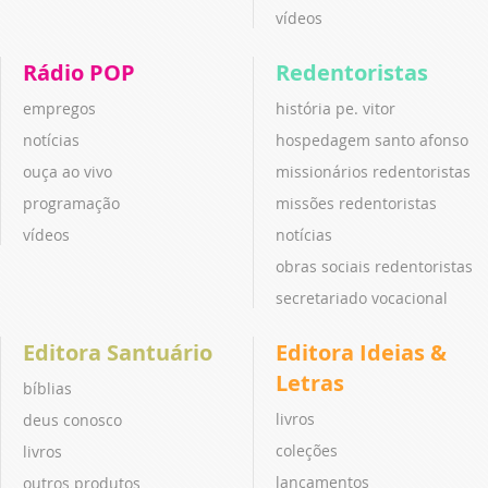
vídeos
Rádio POP
Redentoristas
empregos
história pe. vitor
notícias
hospedagem santo afonso
ouça ao vivo
missionários redentoristas
programação
missões redentoristas
vídeos
notícias
obras sociais redentoristas
secretariado vocacional
Editora Santuário
Editora Ideias &
Letras
bíblias
livros
deus conosco
coleções
livros
lançamentos
outros produtos