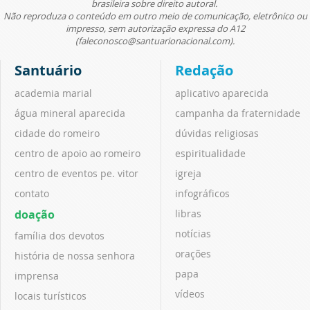
brasileira sobre direito autoral.
Não reproduza o conteúdo em outro meio de comunicação, eletrônico ou
impresso, sem autorização expressa do A12
(faleconosco@santuarionacional.com).
Santuário
Redação
academia marial
aplicativo aparecida
água mineral aparecida
campanha da fraternidade
cidade do romeiro
dúvidas religiosas
centro de apoio ao romeiro
espiritualidade
centro de eventos pe. vitor
igreja
contato
infográficos
doação
libras
notícias
família dos devotos
orações
história de nossa senhora
papa
imprensa
vídeos
locais turísticos