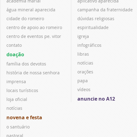
academia marial
aplicativo aparecida
água mineral aparecida
campanha da fraternidade
cidade do romeiro
dúvidas religiosas
centro de apoio ao romeiro
espiritualidade
centro de eventos pe. vitor
igreja
contato
infográficos
doação
libras
notícias
família dos devotos
orações
história de nossa senhora
papa
imprensa
vídeos
locais turísticos
anuncie no A12
loja oficial
notícias
novena e festa
o santuário
pastoral