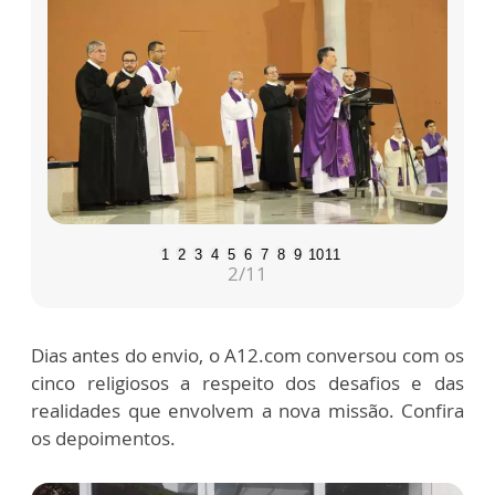
1
2
3
4
5
6
7
8
9
10
11
2
/11
Dias antes do envio, o A12.com conversou com os
cinco religiosos a respeito dos desafios e das
realidades que envolvem a nova missão. Confira
os depoimentos.