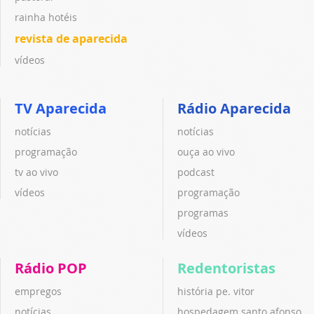
rainha hotéis
revista de aparecida
vídeos
TV Aparecida
Rádio Aparecida
notícias
notícias
programação
ouça ao vivo
tv ao vivo
podcast
vídeos
programação
programas
vídeos
Rádio POP
Redentoristas
empregos
história pe. vitor
notícias
hospedagem santo afonso