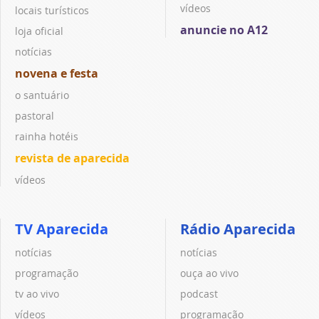
vídeos
locais turísticos
anuncie no A12
loja oficial
notícias
novena e festa
o santuário
pastoral
rainha hotéis
revista de aparecida
vídeos
TV Aparecida
Rádio Aparecida
notícias
notícias
programação
ouça ao vivo
tv ao vivo
podcast
vídeos
programação