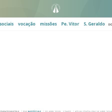
sociais
vocação
missões
Pe. Vitor
S. Geraldo
D
EDENTORISTAS
EM
NOTÍCIAS
15 ABR 2019 - 12H55
ATUALIZADA EM 16 ABR 2019