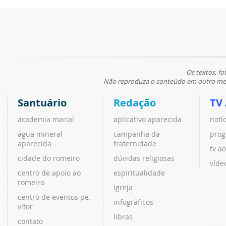
Os textos, fo
Não reproduza o conteúdo em outro meio
Santuário
Redação
TV
academia marial
aplicativo aparecida
notí
água mineral
campanha da
prog
aparecida
fraternidade
tv ao
cidade do romeiro
dúvidas religiosas
víde
centro de apoio ao
espiritualidade
romeiro
igreja
centro de eventos pe.
infográficos
vitor
libras
contato