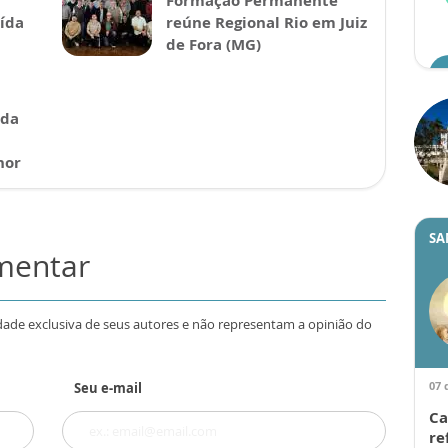
Formação Permanente
ída
reúne Regional Rio em Juiz
de Fora (MG)
 da
hor
SA
omentar
dade exclusiva de seus autores e não representam a opinião do
07 
Seu e-mail
Ca
re