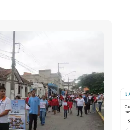
QU
Cad
me