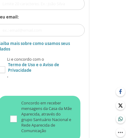
eu email:
Saiba mais sobre como usamos seus
dados
Li e concordo com o
Termo de Uso
e o
Aviso de
Privacidade
.
Concordo em receber
mensagens da Casa da Mãe
Aparecida, através do
grupo Santuário Nacional e
Rede Aparecida de
Comunicação