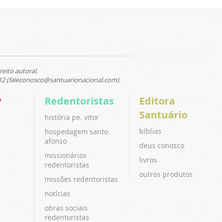
reito autoral.
12 (faleconosco@santuarionacional.com).
P
Redentoristas
Editora
Santuário
história pe. vitor
bíblias
hospedagem santo
afonso
deus conosco
missionários
livros
redentoristas
outros produtos
missões redentoristas
notícias
obras sociais
redentoristas