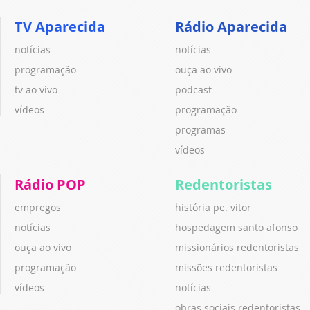
TV Aparecida
Rádio Aparecida
notícias
notícias
programação
ouça ao vivo
tv ao vivo
podcast
vídeos
programação
programas
vídeos
Rádio POP
Redentoristas
empregos
história pe. vitor
notícias
hospedagem santo afonso
ouça ao vivo
missionários redentoristas
programação
missões redentoristas
vídeos
notícias
obras sociais redentoristas