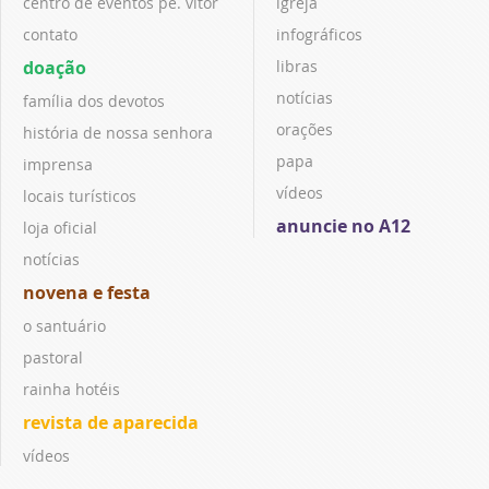
centro de eventos pe. vitor
igreja
contato
infográficos
doação
libras
notícias
família dos devotos
orações
história de nossa senhora
papa
imprensa
vídeos
locais turísticos
anuncie no A12
loja oficial
notícias
novena e festa
o santuário
pastoral
rainha hotéis
revista de aparecida
vídeos