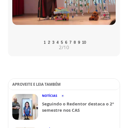
1
2
3
4
5
6
7
8
9
10
2
/10
APROVEITE E LEIA TAMBÉM
NOTÍCIAS
Seguindo o Redentor destaca o 2º
semestre nos CAS