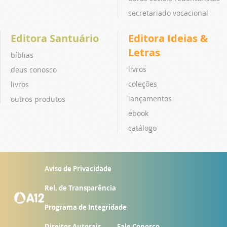
secretariado vocacional
Editora Santuário
Editora Ideias &
Letras
bíblias
livros
deus conosco
coleções
livros
lançamentos
outros produtos
ebook
catálogo
Aviso de Privacidade
Rel. de Transparência
Programa de Integridade
Direitos Autorais
Fale Conosco