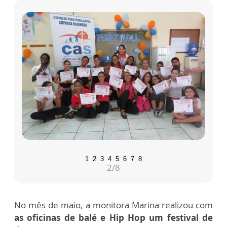
1
2
3
4
5
6
7
8
2
/8
No mês de maio, a monitora Marina realizou com
as oficinas de balé e Hip Hop um festival de