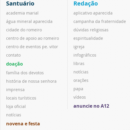
Santuário
Redação
academia marial
aplicativo aparecida
água mineral aparecida
campanha da fraternidade
cidade do romeiro
dúvidas religiosas
centro de apoio ao romeiro
espiritualidade
centro de eventos pe. vitor
igreja
contato
infográficos
doação
libras
notícias
família dos devotos
orações
história de nossa senhora
papa
imprensa
vídeos
locais turísticos
anuncie no A12
loja oficial
notícias
novena e festa