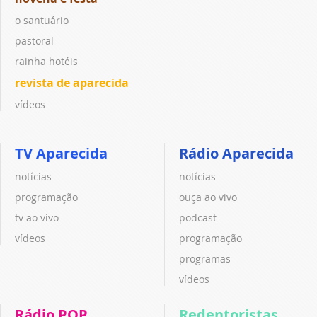
o santuário
pastoral
rainha hotéis
revista de aparecida
vídeos
TV Aparecida
Rádio Aparecida
notícias
notícias
programação
ouça ao vivo
tv ao vivo
podcast
vídeos
programação
programas
vídeos
Rádio POP
Redentoristas