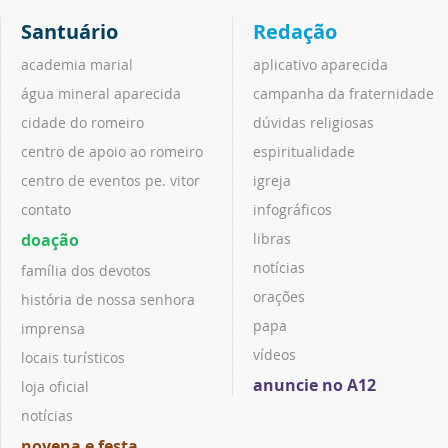
Santuário
Redação
academia marial
aplicativo aparecida
água mineral aparecida
campanha da fraternidade
cidade do romeiro
dúvidas religiosas
centro de apoio ao romeiro
espiritualidade
centro de eventos pe. vitor
igreja
contato
infográficos
doação
libras
notícias
família dos devotos
orações
história de nossa senhora
papa
imprensa
vídeos
locais turísticos
anuncie no A12
loja oficial
notícias
novena e festa