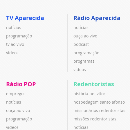
TV Aparecida
Rádio Aparecida
notícias
notícias
programação
ouça ao vivo
tv ao vivo
podcast
vídeos
programação
programas
vídeos
Rádio POP
Redentoristas
empregos
história pe. vitor
notícias
hospedagem santo afonso
ouça ao vivo
missionários redentoristas
programação
missões redentoristas
vídeos
notícias