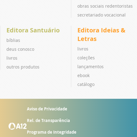
obras sociais redentoristas
secretariado vocacional
Editora Santuário
Editora Ideias &
Letras
bíblias
livros
deus conosco
coleções
livros
lançamentos
outros produtos
ebook
catálogo
Aviso de Privacidade
Rel. de Transparência
Programa de Integridade