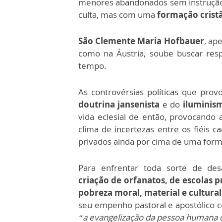
menores abandonados sem instrução 
culta, mas com uma
formação cristã
São Clemente Maria Hofbauer
, ap
como na Áustria, soube buscar res
tempo.
As controvérsias políticas que provo
doutrina jansenista
e do
iluminism
vida eclesial de então, provocando 
clima de incertezas entre os fiéis c
privados ainda por cima de uma forma
Para enfrentar toda sorte de desa
criação de orfanatos, de escolas 
pobreza moral, material e cultura
seu empenho pastoral e apostólico
“a evangelização da pessoa humana d