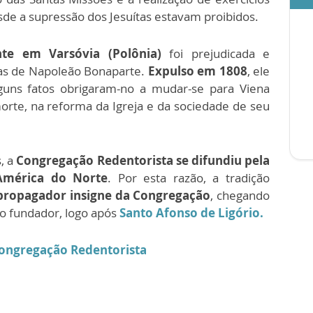
sde a supressão dos Jesuítas estavam proibidos.
te em Varsóvia (Polônia)
foi prejudicada e
as de Napoleão Bonaparte.
Expulso em 1808
, ele
lguns fatos obrigaram-no a mudar-se para Viena
rte, na reforma da Igreja e da sociedade de seu
, a
Congregação Redentorista se difundiu pela
América do Norte
. Por esta razão, a tradição
propagador insigne da Congregação
, chegando
do fundador, logo após
Santo Afonso de Ligório.
Congregação Redentorista