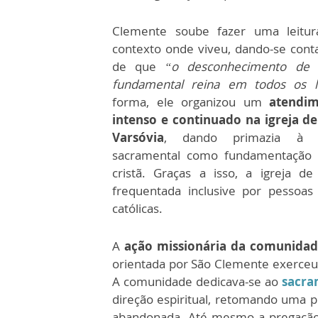
Clemente soube fazer uma leitu
contexto onde viveu, dando-se con
de que
“o desconhecimento de 
fundamental reina em todos os l
forma, ele organizou um
atendim
intenso e continuado na igreja d
Varsóvia
, dando primazia à vi
sacramental como fundamentação 
cristã. Graças a isso, a igreja d
frequentada inclusive por pessoa
católicas.
A
ação missionária da comunidad
orientada por São Clemente exerceu e
A comunidade dedicava-se ao
sacra
direção espiritual, retomando uma p
abandonada. Até mesmo a pregação d