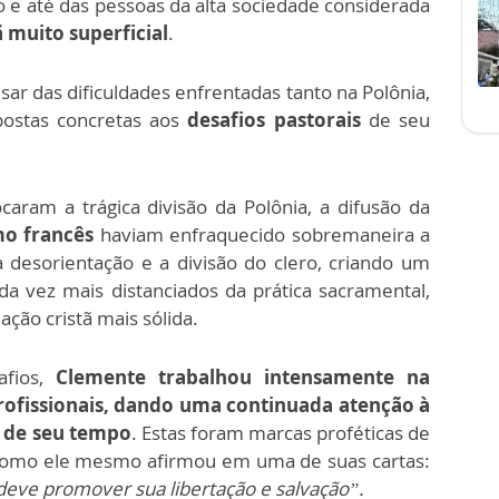
e até das pessoas da alta sociedade considerada
 muito superficial
.
esar das dificuldades enfrentadas tanto na Polônia,
postas concretas aos
desafios pastorais
de seu
caram a trágica divisão da Polônia, a difusão da
o francês
haviam enfraquecido sobremaneira a
a desorientação e a divisão do clero, criando um
ada vez mais distanciados da prática sacramental,
ção cristã mais sólida.
fios,
Clemente trabalhou intensamente na
profissionais, dando uma continuada atenção à
l de seu tempo
. Estas foram marcas proféticas de
 como ele mesmo afirmou em uma de suas cartas:
eve promover sua libertação e salvação”.