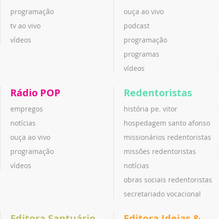
programação
ouça ao vivo
tv ao vivo
podcast
vídeos
programação
programas
vídeos
Rádio POP
Redentoristas
empregos
história pe. vitor
notícias
hospedagem santo afonso
ouça ao vivo
missionários redentoristas
programação
missões redentoristas
vídeos
notícias
obras sociais redentoristas
secretariado vocacional
Editora Santuário
Editora Ideias &