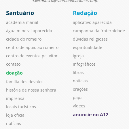
(faleconosco@santuarionacional.com).
Santuário
Redação
academia marial
aplicativo aparecida
água mineral aparecida
campanha da fraternidade
cidade do romeiro
dúvidas religiosas
centro de apoio ao romeiro
espiritualidade
centro de eventos pe. vitor
igreja
contato
infográficos
doação
libras
notícias
família dos devotos
orações
história de nossa senhora
papa
imprensa
vídeos
locais turísticos
anuncie no A12
loja oficial
notícias