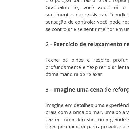
e o polegar da mão direita e repita p
Gradualmente, você adquirirá o
sentimentos depressivos e “condici
sensação de controle; você pode rep
se controlar e se sentir melhor em um
2 - Exercício de relaxamento r
Feche os olhos e respire profund
profundamente e “expire” o ar lenta
ótima maneira de relaxar.
3 - Imagine uma cena de refor
Imagine em detalhes uma experiência
praia com a brisa do mar, uma bela
paz em uma floresta , uma grande 
deve permanecer para aproveitar a e