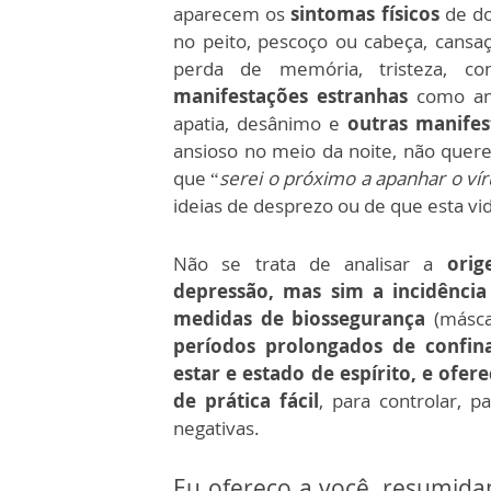
aparecem os
sintomas físicos
de do
no peito, pescoço ou cabeça, cansa
perda de memória, tristeza, con
manifestações estranhas
como ans
apatia, desânimo e
outras manifes
ansioso no meio da noite, não quer
que “
serei o próximo a apanhar o ví
ideias de desprezo ou de que esta vid
Não se trata de analisar a
orig
depressão, mas sim a incidência
medidas de biossegurança
(másc
períodos prolongados de confin
estar e estado de espírito, e ofer
de prática fácil
, para controlar, p
negativas.
Eu ofereço a você, resumid