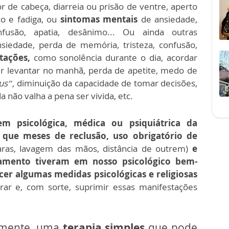
r de cabeça, diarreia ou prisão de ventre, aperto
ço e fadiga, ou
sintomas mentais
de ansiedade,
fusão, apatia, desânimo... Ou ainda outras
iedade, perda de memória, tristeza, confusão,
tações,
como sonolência durante o dia, acordar
er levantar no manhã, perda de apetite, medo de
rus”
, diminuição da capacidade de tomar decisões,
a não valha a pena ser vivida, etc.
em psicológica, médica ou psiquiátrica da
 que meses de reclusão, uso obrigatório de
aras, lavagem das mãos, distância de outrem)
e
amento tiveram em nosso psicológico bem-
ecer algumas medidas psicológicas e religiosas
arar e, com sorte, suprimir essas manifestações
amente, uma
terapia simples
que pode