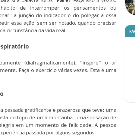
ara si a palavra forte: '
Pare!'
Faça isso 3 vezes.
 hábito de interromper os pensamentos ou
onar” a junção do indicador e do polegar a essa
etir essa ação, sem ser notado, quando precisar
a circunstância da vida real.
FA
espiratório
amente (diafragmaticamente): “inspire” o ar
mente. Faça o exercício várias vezes. Esta é uma
ço
 passada gratificante e prazerosa que teve: uma
 vista do topo de uma montanha, uma sensação de
alegria em um momento de felicidade. A pessoa
xperiência passada por alguns segundos.