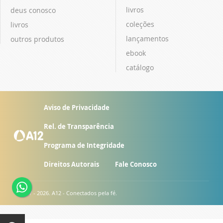
livros
deus conosco
coleções
livros
lançamentos
outros produtos
ebook
catálogo
Aviso de Privacidade
Rel. de Transparência
Programa de Integridade
Direitos Autorais
Fale Conosco
© 2007 - 2026. A12 - Conectados pela fé.