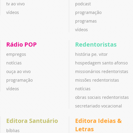
tv ao vivo
podcast
vídeos
programação
programas
vídeos
Rádio POP
Redentoristas
empregos
história pe. vitor
notícias
hospedagem santo afonso
ouça ao vivo
missionários redentoristas
programação
missões redentoristas
vídeos
notícias
obras sociais redentoristas
secretariado vocacional
Editora Santuário
Editora Ideias &
Letras
bíblias