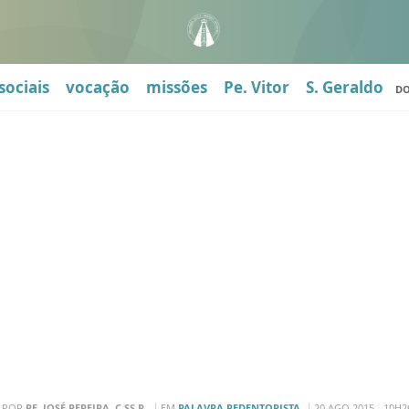
sociais
vocação
missões
Pe. Vitor
S. Geraldo
D
POR
PE. JOSÉ PEREIRA, C.SS.R.
EM
PALAVRA REDENTORISTA
20 AGO 2015 - 10H2