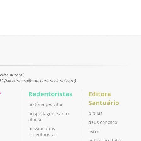
reito autoral.
12 (faleconosco@santuarionacional.com).
P
Redentoristas
Editora
Santuário
história pe. vitor
bíblias
hospedagem santo
afonso
deus conosco
missionários
livros
redentoristas
outros produtos