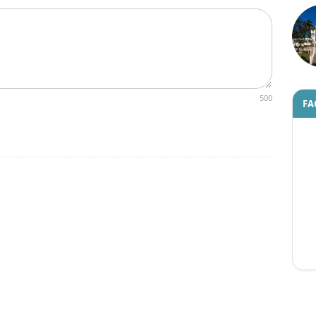
500
FA