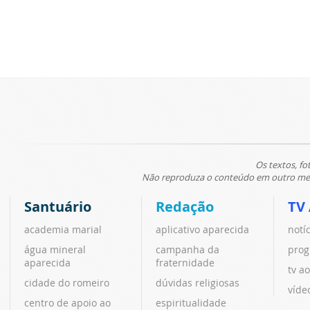
Os textos, fo
Não reproduza o conteúdo em outro meio
Santuário
Redação
TV
academia marial
aplicativo aparecida
notí
água mineral
campanha da
prog
aparecida
fraternidade
tv ao
cidade do romeiro
dúvidas religiosas
víde
centro de apoio ao
espiritualidade