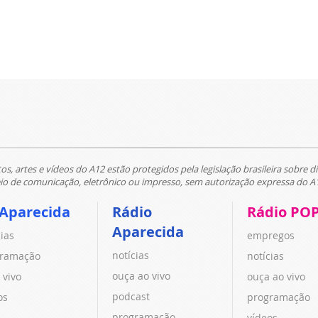
tos, artes e vídeos do A12 estão protegidos pela legislação brasileira sobre di
 de comunicação, eletrônico ou impresso, sem autorização expressa do A
 Aparecida
Rádio
Rádio PO
Aparecida
cias
empregos
notícias
ramação
notícias
ouça ao vivo
 vivo
ouça ao vivo
podcast
os
programação
programação
vídeos