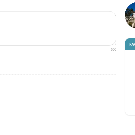
FA
500