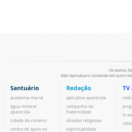
Os textos, fo
Não reproduza o conteúdo em outro meio
Santuário
Redação
TV
academia marial
aplicativo aparecida
notí
água mineral
campanha da
prog
aparecida
fraternidade
tv ao
cidade do romeiro
dúvidas religiosas
víde
centro de apoio ao
espiritualidade