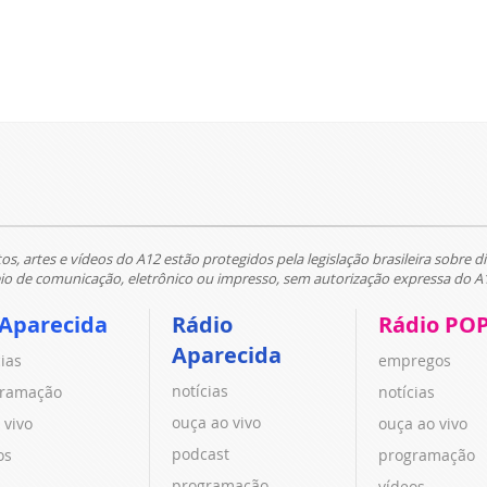
tos, artes e vídeos do A12 estão protegidos pela legislação brasileira sobre di
 de comunicação, eletrônico ou impresso, sem autorização expressa do A
 Aparecida
Rádio
Rádio PO
Aparecida
cias
empregos
notícias
ramação
notícias
ouça ao vivo
 vivo
ouça ao vivo
podcast
os
programação
programação
vídeos