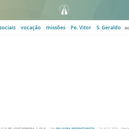
sociais
vocação
missões
Pe. Vitor
S. Geraldo
D
POR
PE. JOSÉ PEREIRA, C.SS.R.
EM
PALAVRA REDENTORISTA
20 AGO 2015 - 09H3