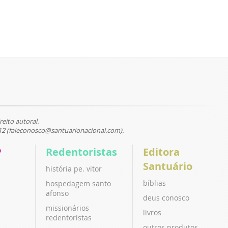
reito autoral.
12 (faleconosco@santuarionacional.com).
P
Redentoristas
Editora
Santuário
história pe. vitor
bíblias
hospedagem santo
afonso
deus conosco
missionários
livros
redentoristas
outros produtos