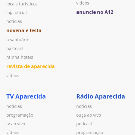
vídeos
locais turísticos
anuncie no A12
loja oficial
notícias
novena e festa
o santuário
pastoral
rainha hotéis
revista de aparecida
vídeos
TV Aparecida
Rádio Aparecida
notícias
notícias
programação
ouça ao vivo
tv ao vivo
podcast
vídeos
programação