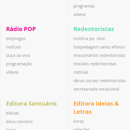
programas
vídeos
Rádio POP
Redentoristas
empregos
história pe. vitor
notícias
hospedagem santo afonso
ouça ao vivo
missionários redentoristas
programação
missões redentoristas
vídeos
notícias
obras sociais redentoristas
secretariado vocacional
Editora Santuário
Editora Ideias &
Letras
bíblias
livros
deus conosco
coleções
livros