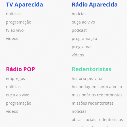
TV Aparecida
Rádio Aparecida
notícias
notícias
programação
ouça ao vivo
tv ao vivo
podcast
vídeos
programação
programas
vídeos
Rádio POP
Redentoristas
empregos
história pe. vitor
notícias
hospedagem santo afonso
ouça ao vivo
missionários redentoristas
programação
missões redentoristas
vídeos
notícias
obras sociais redentoristas