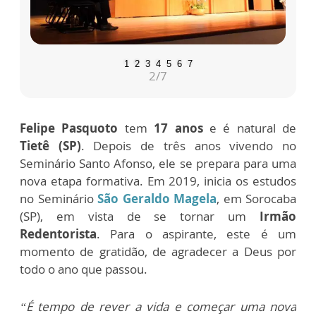
1
2
3
4
5
6
7
2
/7
Felipe Pasquoto
tem
17 anos
e é natural de
Tietê (SP)
. Depois de três anos vivendo no
Seminário Santo Afonso, ele se prepara para uma
nova etapa formativa. Em 2019, inicia os estudos
no Seminário
São Geraldo Magela
, em Sorocaba
(SP), em vista de se tornar um
Irmão
Redentorista
. Para o aspirante, este é um
momento de gratidão, de agradecer a Deus por
todo o ano que passou.
“É tempo de rever a vida e começar uma nova