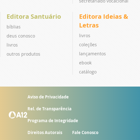
secretariado vocacional
Editora Santuário
Editora Ideias &
Letras
bíblias
livros
deus conosco
coleções
livros
lançamentos
outros produtos
ebook
catálogo
Aviso de Privacidade
Rel. de Transparência
Programa de Integridade
Direitos Autorais
Fale Conosco