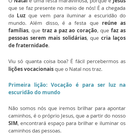
O
Natal
é uma festa maravilhosa, porque é
Jesus
que se faz presente no meio de nós! É a chegada
da
Luz
que vem para iluminar a escuridão do
mundo. Além disso, é a festa que
reúne as
famílias
, que
traz a paz ao coração
, que
faz as
pessoas serem mais solidárias
, que
cria laços
de fraternidade
.
Viu só quanta coisa boa? É fácil percebermos as
lições vocacionais
que o Natal nos traz
.
Primeira lição: Vocação é para ser luz na
escuridão do mundo
Não somos nós que iremos brilhar para apontar
caminhos, é o próprio Jesus, que a partir do nosso
SIM
, encontrará espaço para brilhar e iluminar os
caminhos das pessoas.