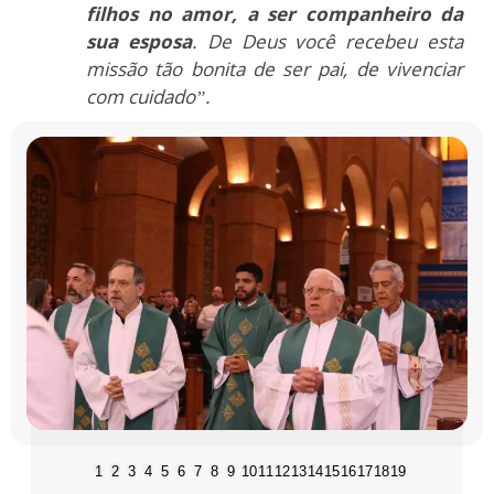
filhos no amor, a ser companheiro da
sua esposa
. De Deus você recebeu esta
missão tão bonita de ser pai, de vivenciar
com cuidado”.
1
2
3
4
5
6
7
8
9
10
11
12
13
14
15
16
17
18
19