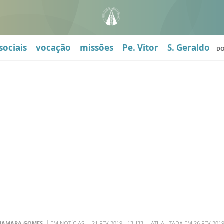
sociais
vocação
missões
Pe. Vitor
S. Geraldo
D
HAMARA GOMES
EM NOTÍCIAS
21 FEV 2019 - 13H33
ATUALIZADA EM 26 FEV 2019