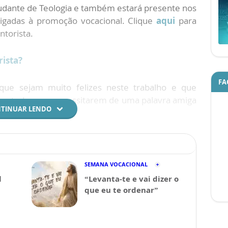
udante de Teologia e também estará presente nos
ligadas à promoção vocacional. Clique
aqui
para
ntorista.
rista?
FA
ue sejam muito felizes neste trabalho e que
ra todos que necessitarem de uma palavra amiga
TINUAR LENDO
SEMANA VOCACIONAL
l
“Levanta-te e vai dizer o
que eu te ordenar”