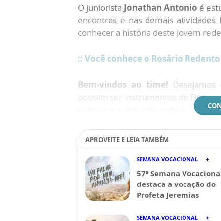
O juniorista
Jonathan Antonio
é est
encontros e nas demais atividades 
conhecer a história deste jovem rede
:: Você conhece o Rosário Redento
Bem-vindos ao time!
Desejamos q
possam ser instrumentos de Deus pa
CON
e de uma orientação segura.
APROVEITE E LEIA TAMBÉM
SEMANA VOCACIONAL
57ª Semana Vocaciona
destaca a vocação do
Profeta Jeremias
SEMANA VOCACIONAL