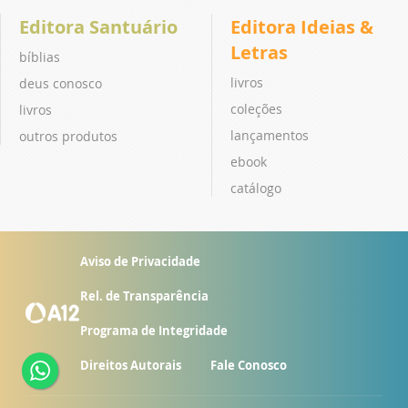
Editora Santuário
Editora Ideias &
Letras
bíblias
livros
deus conosco
coleções
livros
lançamentos
outros produtos
ebook
catálogo
Aviso de Privacidade
Rel. de Transparência
Programa de Integridade
Direitos Autorais
Fale Conosco