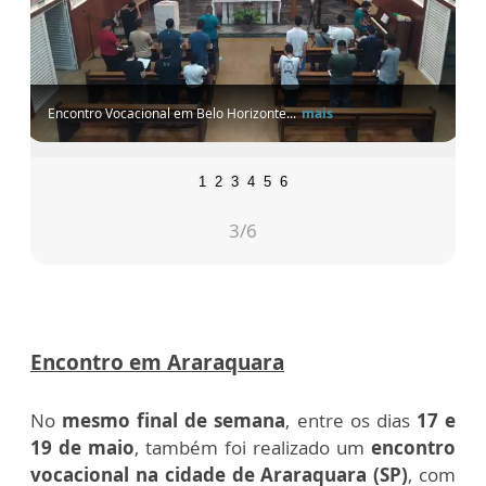
Encontro Vocacional em Belo Horizonte...
mais
1
2
3
4
5
6
3
/6
Encontro em Araraquara
No
mesmo final de semana
, entre os dias
17 e
19 de maio
, também foi realizado um
encontro
vocacional na cidade de Araraquara (SP)
, com