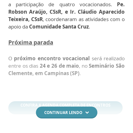
a participação de quatro vocacionados.
Pe.
Robson Araújo, CSsR, e Ir. Cláudio Aparecido
Teixeira, CSsR
, coordenaram as atividades com o
apoio da
Comunidade Santa Cruz
.
Próxima parada
O
próximo encontro vocacional
será realizado
entre os dias
24 e 26 de maio
, no
Seminário São
Clemente, em Campinas (SP)
.
CONFIRA A AGENDA COMPLETA DE ENCONTROS
VOCACIONAIS
CONTINUAR LENDO