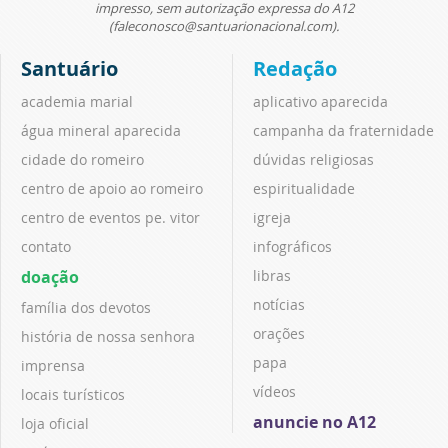
impresso, sem autorização expressa do A12
(faleconosco@santuarionacional.com).
Santuário
Redação
academia marial
aplicativo aparecida
água mineral aparecida
campanha da fraternidade
cidade do romeiro
dúvidas religiosas
centro de apoio ao romeiro
espiritualidade
centro de eventos pe. vitor
igreja
contato
infográficos
doação
libras
notícias
família dos devotos
orações
história de nossa senhora
papa
imprensa
vídeos
locais turísticos
anuncie no A12
loja oficial