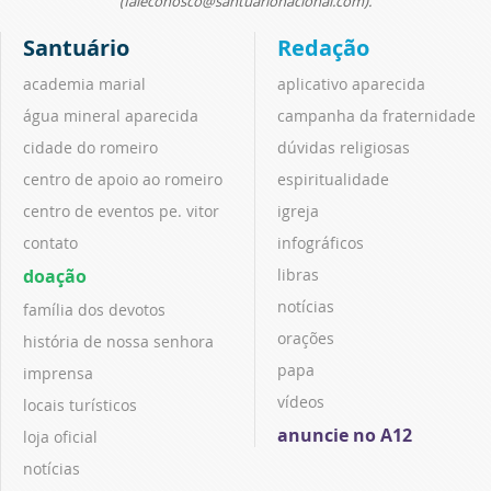
(faleconosco@santuarionacional.com).
Santuário
Redação
academia marial
aplicativo aparecida
água mineral aparecida
campanha da fraternidade
cidade do romeiro
dúvidas religiosas
centro de apoio ao romeiro
espiritualidade
centro de eventos pe. vitor
igreja
contato
infográficos
doação
libras
notícias
família dos devotos
orações
história de nossa senhora
papa
imprensa
vídeos
locais turísticos
anuncie no A12
loja oficial
notícias