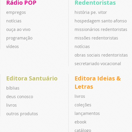
Rádio POP
Redentoristas
empregos
história pe. vitor
notícias
hospedagem santo afonso
ouça ao vivo
missionários redentoristas
programação
missões redentoristas
vídeos
notícias
obras sociais redentoristas
secretariado vocacional
Editora Santuário
Editora Ideias &
Letras
bíblias
livros
deus conosco
coleções
livros
lançamentos
outros produtos
ebook
catálogo