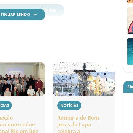
 TESTEMUNHOS MISSIONÁRIOS
TINUAR LENDO
FA
CIAS
NOTÍCIAS
mação
Romaria do Bom
anente reúne
Jesus da Lapa
onal Rio em Juiz
celebra a