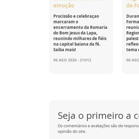
emoção
de F
Procissão e celebraçao
Durant
marcaram o
Forma
encerramento da Romaria
reuniu
do Bom Jesus da Lapa,
Region
reunindo milhares de fiéis
palest
na capital baiana da fé.
reflex
Saiba mais!
tema 
06 AGO 2026 - 21H12
06 AGO
Seja o primeiro a
Os comentários e avaliações são de respons
opinião do site.