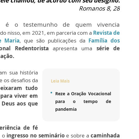
ele chamou, de acordo com seu desígnio.
Romanos 8, 28
al é o testemunho de quem vivencia
o nisso, em 2021, em parceria com a
Revista de
e Maria
, que são publicações da
Família dos
onal Redentorista
apresenta uma
série de
cação.
am sua história
e os desafios da
Leia Mais
deixaram tudo
Reze a Oração Vocacional
 para viver em
para o tempo de
e Deus aos que
pandemia
eriência de fé
e o
ingresso no seminário
e sobre a
caminhada