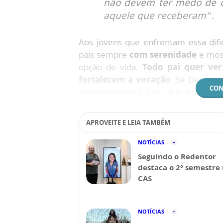
não devem ter medo de c
aquele que receberam”
.
Aos jovens que enfrentam essa dif
pais sempre
com serenidade
e most
opção de vida.
Todo pai quer ver 
fortalecem a vocação
. Se Deus co
CON
alguma maneira, isso vai te ajudar a
APROVEITE E LEIA TAMBÉM
NOTÍCIAS
Seguindo o Redentor
destaca o 2º semestre
CAS
NOTÍCIAS