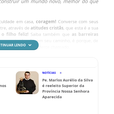
onstruir um mundo novo, melhor do que
iculdade em casa,
coragem!
Converse com seus
re, através de
atitudes cristãs
, que esta é a sua
o filho feliz!
Saiba também que
as barreiras
locou este desafio em seu caminho, é porque, de
TINUAR LENDO
amadurecer
diante deste chamado.
NOTÍCIAS
Pe. Marlos Aurélio da Silva
 nos
é reeleito Superior da
Província Nossa Senhora
Aparecida