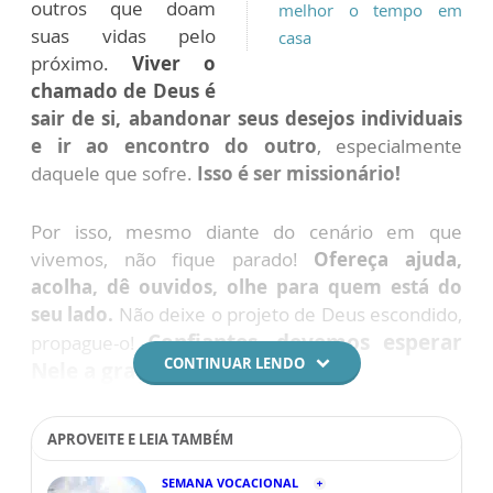
outros que doam
melhor o tempo em
suas vidas pelo
casa
próximo.
Viver o
chamado de Deus é
sair de si, abandonar seus desejos individuais
e ir ao encontro do outro
, especialmente
daquele que sofre.
Isso é ser missionário!
Por isso, mesmo diante do cenário em que
vivemos, não fique parado!
Ofereça ajuda,
acolha, dê ouvidos, olhe para quem está do
seu lado.
Não deixe o projeto de Deus escondido,
Confiantes, devemos esperar
propague-o!
CONTINUAR LENDO
Nele a graça de dias melhores.
APROVEITE E LEIA TAMBÉM
SEMANA VOCACIONAL