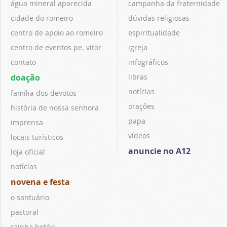
água mineral aparecida
campanha da fraternidade
cidade do romeiro
dúvidas religiosas
centro de apoio ao romeiro
espiritualidade
centro de eventos pe. vitor
igreja
contato
infográficos
doação
libras
notícias
família dos devotos
orações
história de nossa senhora
papa
imprensa
vídeos
locais turísticos
anuncie no A12
loja oficial
notícias
novena e festa
o santuário
pastoral
rainha hotéis