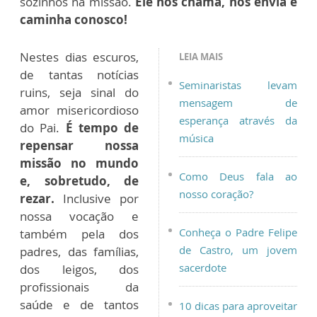
sozinhos na missão.
Ele nos chama, nos envia e
caminha conosco!
Nestes dias escuros,
LEIA MAIS
de tantas notícias
Seminaristas levam
ruins, seja sinal do
mensagem de
amor misericordioso
esperança através da
do Pai.
É tempo de
música
repensar nossa
missão no mundo
Como Deus fala ao
e, sobretudo, de
nosso coração?
rezar.
Inclusive por
nossa vocação e
Conheça o Padre Felipe
também pela dos
de Castro, um jovem
padres, das famílias,
sacerdote
dos leigos, dos
profissionais da
saúde e de tantos
10 dicas para aproveitar