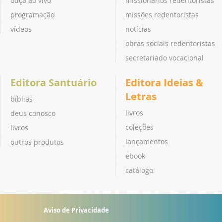
ouça ao vivo
missionários redentoristas
programação
missões redentoristas
vídeos
notícias
obras sociais redentoristas
secretariado vocacional
Editora Santuário
Editora Ideias &
Letras
bíblias
livros
deus conosco
coleções
livros
lançamentos
outros produtos
ebook
catálogo
Aviso de Privacidade