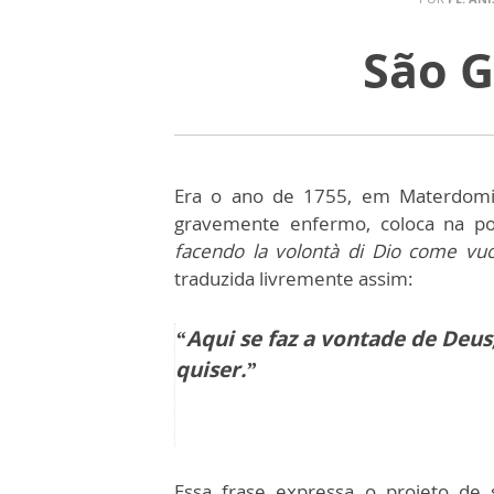
São G
Era o ano de 1755, em Materdomini 
gravemente enfermo, coloca na po
facendo la volontà di Dio come vuo
traduzida livremente assim:
“Aqui se faz a vontade de Deu
quiser.”
Essa frase expressa o projeto de