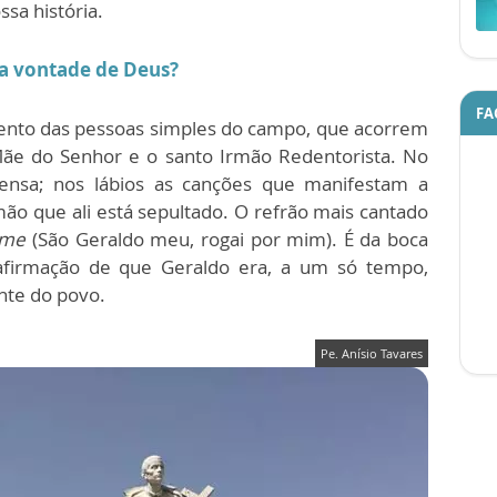
sa história.
 a vontade de Deus?
FA
mento das pessoas simples do campo, que acorrem
 Mãe do Senhor e o santo Irmão Redentorista. No
tensa; nos lábios as canções que manifestam a
mão que ali está sepultado. O refrão mais cantado
 me
(São Geraldo meu, rogai por mim). É da boca
afirmação de que Geraldo era, a um só tempo,
nte do povo.
Pe. Anísio Tavares