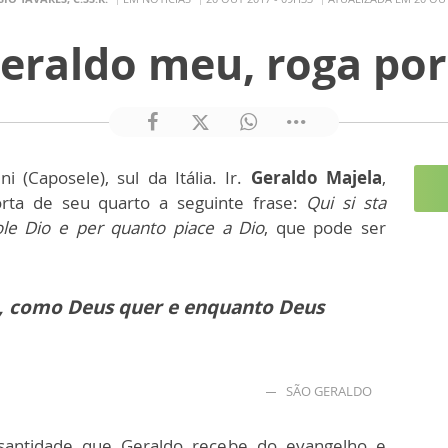
eraldo meu, roga po
(Caposele), sul da Itália. Ir.
Geraldo Majela
,
rta de seu quarto a seguinte frase:
Qui si sta
le Dio e per quanto piace a Dio
, que pode ser
s, como Deus quer e enquanto Deus
SÃO GERALDO
 santidade que Geraldo recebe do evangelho e