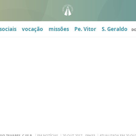
sociais
vocação
missões
Pe. Vitor
S. Geraldo
D
SIO TAVARES, C.SS.R.
EM NOTÍCIAS
20 OUT 2017 - 09H33
ATUALIZADA EM 20 OUT