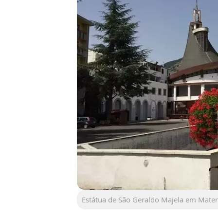
Estátua de São Geraldo Majela em Materd