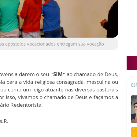
os apóstolos vocacionados entregam sua vocação
 jovens a darem o seu
“SIM”
ao chamado de Deus,
ela para a vida religiosa consagrada, masculina ou
ES
l ou como um leigo atuante nas diversas pastorais
or isso, vivamos o chamado de Deus e façamos a
ário Redentorista.
s.R.