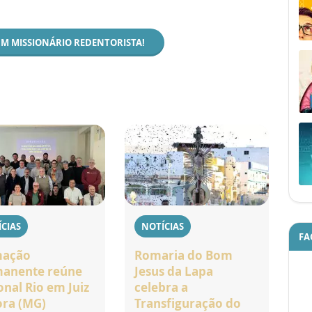
UM MISSIONÁRIO REDENTORISTA!
CIAS
NOTÍCIAS
FA
mação
Romaria do Bom
anente reúne
Jesus da Lapa
onal Rio em Juiz
celebra a
ora (MG)
Transfiguração do