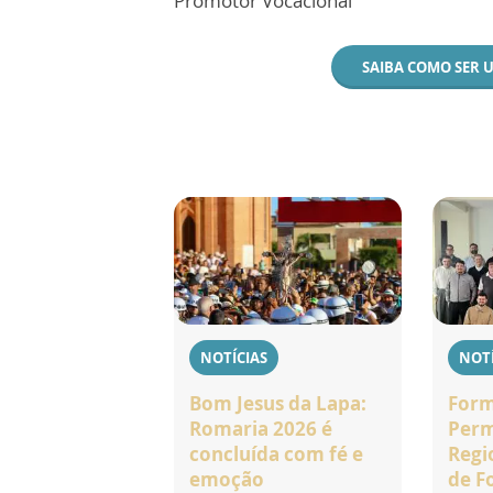
Promotor Vocacional
SAIBA COMO SER 
NOTÍCIAS
NOTÍ
Bom Jesus da Lapa:
For
Romaria 2026 é
Perm
concluída com fé e
Regi
emoção
de F