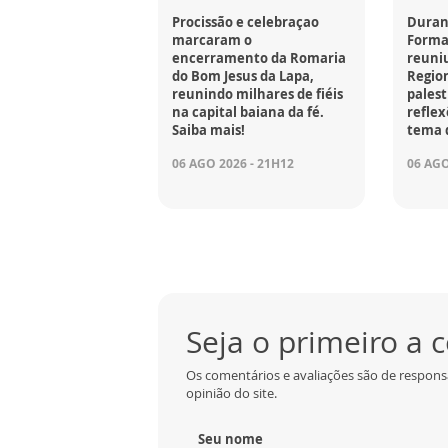
Procissão e celebraçao
Durant
marcaram o
Forma
encerramento da Romaria
reuniu
do Bom Jesus da Lapa,
Region
reunindo milhares de fiéis
palest
na capital baiana da fé.
reflex
Saiba mais!
tema 
06 AGO 2026 - 21H12
06 AGO
Seja o primeiro a
Os comentários e avaliações são de respons
opinião do site.
Seu nome