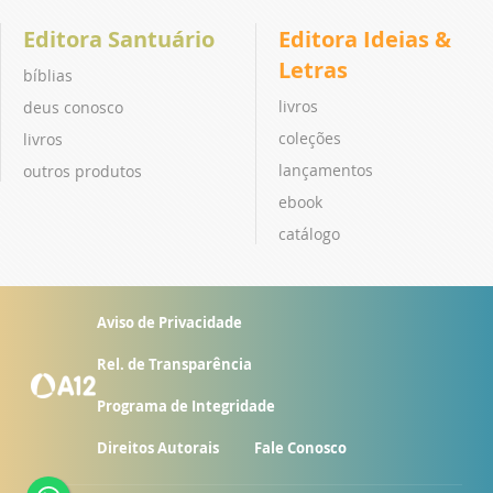
Editora Santuário
Editora Ideias &
Letras
bíblias
livros
deus conosco
coleções
livros
lançamentos
outros produtos
ebook
catálogo
Aviso de Privacidade
Rel. de Transparência
Programa de Integridade
Direitos Autorais
Fale Conosco