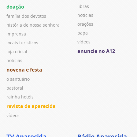
doação
libras
notícias
família dos devotos
orações
história de nossa senhora
papa
imprensa
vídeos
locais turísticos
anuncie no A12
loja oficial
notícias
novena e festa
o santuário
pastoral
rainha hotéis
revista de aparecida
vídeos
TV Aparecida
Rádio Aparecida