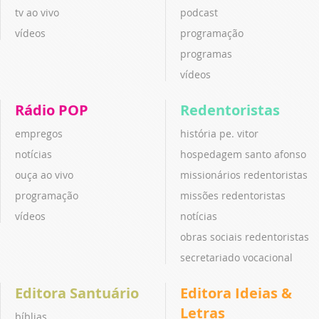
tv ao vivo
podcast
vídeos
programação
programas
vídeos
Rádio POP
Redentoristas
empregos
história pe. vitor
notícias
hospedagem santo afonso
ouça ao vivo
missionários redentoristas
programação
missões redentoristas
vídeos
notícias
obras sociais redentoristas
secretariado vocacional
Editora Santuário
Editora Ideias &
Letras
bíblias