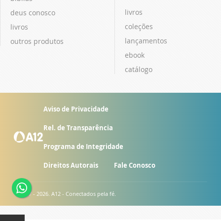
livros
deus conosco
coleções
livros
lançamentos
outros produtos
ebook
catálogo
Aviso de Privacidade
Rel. de Transparência
Programa de Integridade
Direitos Autorais
Fale Conosco
© 2007 - 2026. A12 - Conectados pela fé.