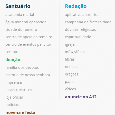
Santuário
Redação
academia marial
aplicativo aparecida
água mineral aparecida
campanha da fraternidade
cidade do romeiro
dúvidas religiosas
centro de apoio ao romeiro
espiritualidade
centro de eventos pe. vitor
igreja
contato
infográficos
doação
libras
notícias
família dos devotos
orações
história de nossa senhora
papa
imprensa
vídeos
locais turísticos
anuncie no A12
loja oficial
notícias
novena e festa