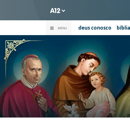
deus conosco
bíbli
MENU