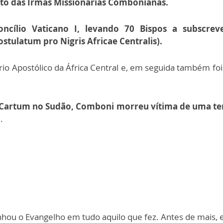
uto das Irmãs Missionárias Combonianas.
oncílio Vaticano I, levando 70 Bispos a subscr
ostulatum pro Nigris Africae Centralis).
o Apostólico da África Central e, em seguida também foi 
 Cartum no Sudão, Comboni morreu vítima de uma ter
.
u o Evangelho em tudo aquilo que fez. Antes de mais, ele