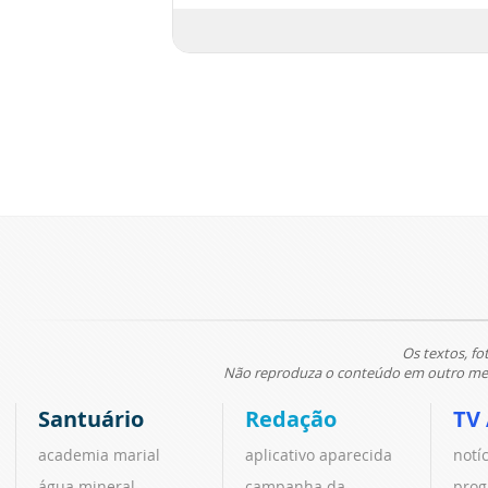
Os textos, fo
Não reproduza o conteúdo em outro meio
Santuário
Redação
TV
academia marial
aplicativo aparecida
notí
água mineral
campanha da
prog