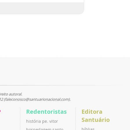
reito autoral.
12 (faleconosco@santuarionacional.com).
P
Redentoristas
Editora
Santuário
história pe. vitor
bíblias
hospedagem santo