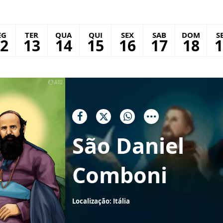
EG
TER
QUA
QUI
SEX
SAB
DOM
S
2
13
14
15
16
17
18
1
São Daniel
Comboni
Localização: Itália