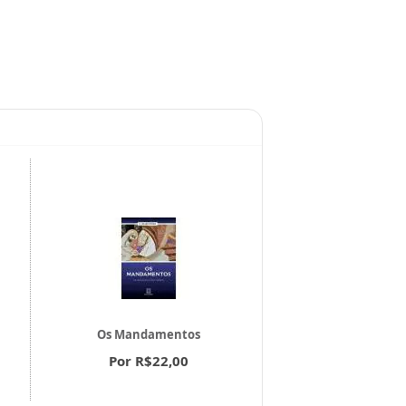
Os Mandamentos
O Retiro Espi
Por R$22,00
Por R$18