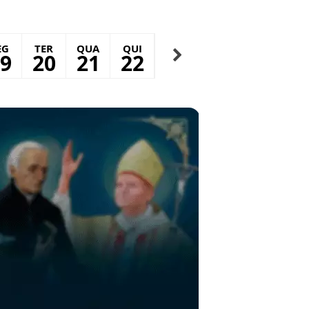
EG
TER
QUA
QUI
SEX
SAB
DOM
S
9
20
21
22
23
24
25
2