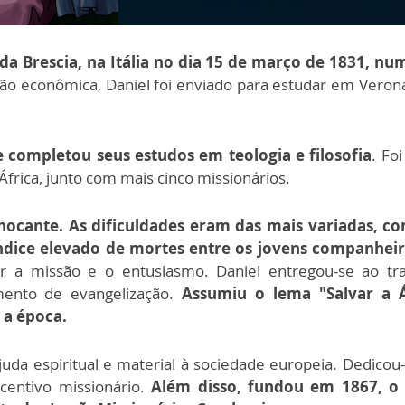
a Brescia, na Itália no dia 15 de março de 1831, nu
ção econômica, Daniel foi enviado para estudar em Verona
 completou seus estudos em teologia e filosofia
. Fo
frica, junto com mais cinco missionários.
chocante. As dificuldades eram das mais variadas, c
ndice elevado de mortes entre os jovens companheir
r a missão e o entusiasmo. Daniel entregou-se ao tr
mento de evangelização.
Assumiu o lema "Salvar a Á
 a época.
juda espiritual e material à sociedade europeia. Dedic
centivo missionário.
Além disso, fundou em 1867, o I