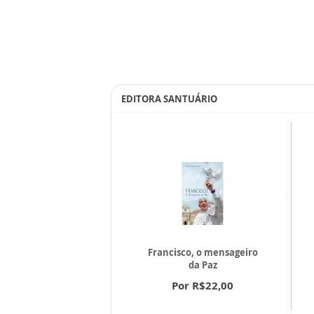
EDITORA SANTUÁRIO
Francisco, o mensageiro
tiro Espiritual
da Paz
or R$18,00
Por R$22,00