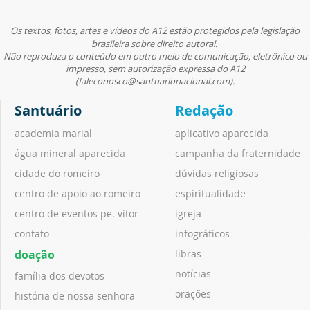
Os textos, fotos, artes e vídeos do A12 estão protegidos pela legislação
brasileira sobre direito autoral.
Não reproduza o conteúdo em outro meio de comunicação, eletrônico ou
impresso, sem autorização expressa do A12
(faleconosco@santuarionacional.com).
Santuário
Redação
academia marial
aplicativo aparecida
água mineral aparecida
campanha da fraternidade
cidade do romeiro
dúvidas religiosas
centro de apoio ao romeiro
espiritualidade
centro de eventos pe. vitor
igreja
contato
infográficos
doação
libras
notícias
família dos devotos
orações
história de nossa senhora