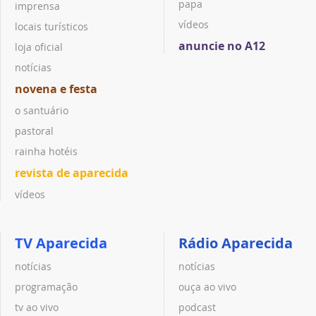
papa
imprensa
vídeos
locais turísticos
anuncie no A12
loja oficial
notícias
novena e festa
o santuário
pastoral
rainha hotéis
revista de aparecida
vídeos
TV Aparecida
Rádio Aparecida
notícias
notícias
programação
ouça ao vivo
tv ao vivo
podcast