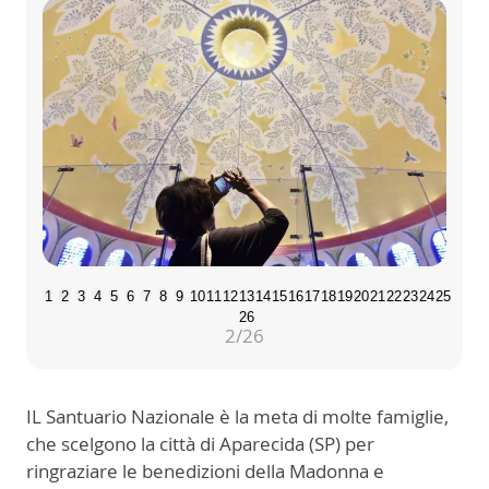
1
2
3
4
5
6
7
8
9
10
11
12
13
14
15
16
17
18
19
20
21
22
23
24
25
26
2
/26
IL Santuario Nazionale è la meta di molte famiglie,
che scelgono la città di Aparecida (SP) per
ringraziare le benedizioni della Madonna e