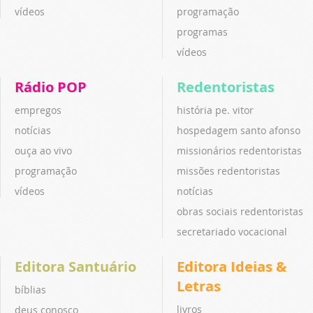
vídeos
programação
programas
vídeos
Rádio POP
Redentoristas
empregos
história pe. vitor
notícias
hospedagem santo afonso
ouça ao vivo
missionários redentoristas
programação
missões redentoristas
vídeos
notícias
obras sociais redentoristas
secretariado vocacional
Editora Santuário
Editora Ideias &
Letras
bíblias
livros
deus conosco