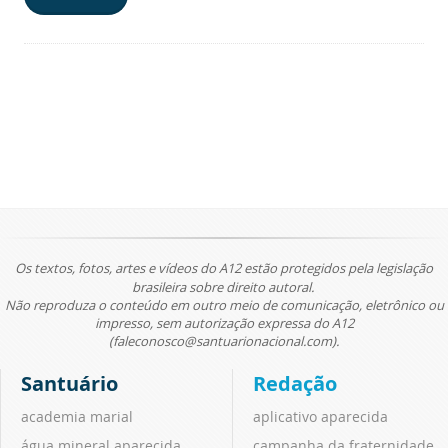
Os textos, fotos, artes e vídeos do A12 estão protegidos pela legislação
brasileira sobre direito autoral.
Não reproduza o conteúdo em outro meio de comunicação, eletrônico ou
impresso, sem autorização expressa do A12
(faleconosco@santuarionacional.com).
Santuário
Redação
academia marial
aplicativo aparecida
água mineral aparecida
campanha da fraternidade