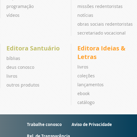
programação
missões redentoristas
vídeos
notícias
obras sociais redentoristas
secretariado vocacional
Editora Santuário
Editora Ideias &
Letras
bíblias
livros
deus conosco
coleções
livros
lançamentos
outros produtos
ebook
catálogo
Trabalhe conosco
Aviso de Privacidade
Rel. de Transparência