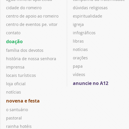
cidade do romeiro
dúvidas religiosas
centro de apoio ao romeiro
espiritualidade
centro de eventos pe. vitor
igreja
contato
infográficos
doação
libras
notícias
família dos devotos
orações
história de nossa senhora
papa
imprensa
vídeos
locais turísticos
anuncie no A12
loja oficial
notícias
novena e festa
o santuário
pastoral
rainha hotéis