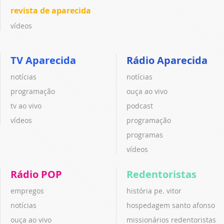
revista de aparecida
vídeos
TV Aparecida
Rádio Aparecida
notícias
notícias
programação
ouça ao vivo
tv ao vivo
podcast
vídeos
programação
programas
vídeos
Rádio POP
Redentoristas
empregos
história pe. vitor
notícias
hospedagem santo afonso
ouça ao vivo
missionários redentoristas