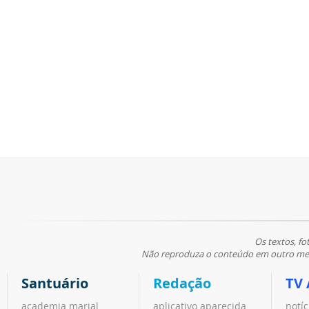
Os textos, fo
Não reproduza o conteúdo em outro meio
Santuário
Redação
TV 
academia marial
aplicativo aparecida
notíc