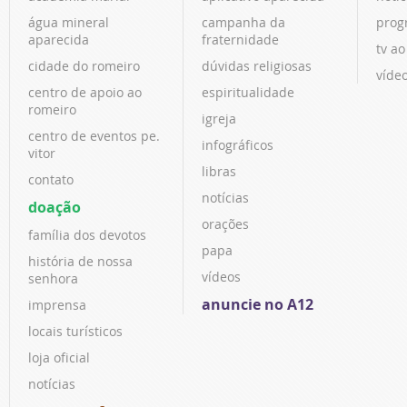
água mineral
campanha da
prog
aparecida
fraternidade
tv ao
cidade do romeiro
dúvidas religiosas
víde
centro de apoio ao
espiritualidade
romeiro
igreja
centro de eventos pe.
infográficos
vitor
libras
contato
notícias
doação
orações
família dos devotos
papa
história de nossa
vídeos
senhora
anuncie no A12
imprensa
locais turísticos
loja oficial
notícias