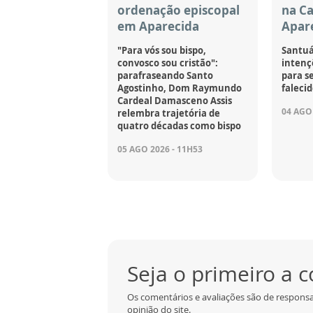
ordenação episcopal
na C
em Aparecida
Apar
"Para vós sou bispo,
Santuá
convosco sou cristão":
intençõ
parafraseando Santo
para se
Agostinho, Dom Raymundo
falecid
Cardeal Damasceno Assis
04 AGO 
relembra trajetória de
quatro décadas como bispo
05 AGO 2026 - 11H53
Seja o primeiro a 
Os comentários e avaliações são de responsa
opinião do site.