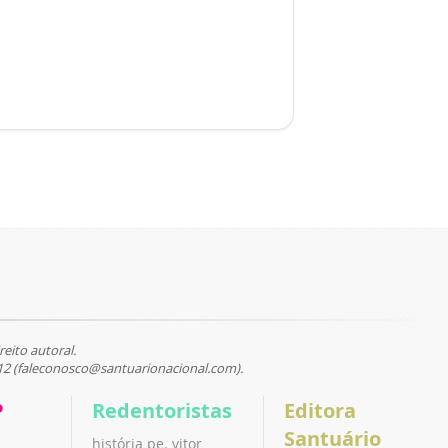
reito autoral.
12 (faleconosco@santuarionacional.com).
P
Redentoristas
Editora
Santuário
história pe. vitor