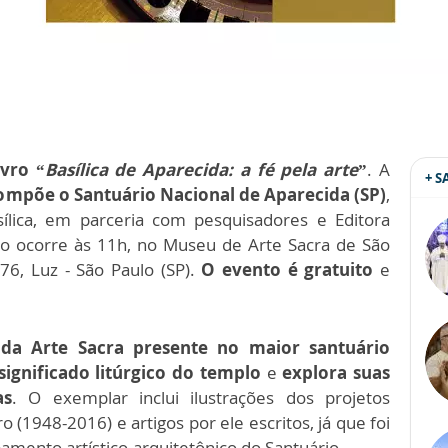
ivro “
Basílica de Aparecida: a fé pela arte
”
. A
+ 
compõe o Santuário Nacional de Aparecida (SP)
,
lica, em parceria com pesquisadores e Editora
to ocorre às 11h, no Museu de Arte Sacra de São
676, Luz - São Paulo (SP).
O evento é gratuito
e
e da Arte Sacra presente no maior santuário
ignificado litúrgico do templo
e
explora suas
as
. O exemplar inclui ilustrações dos projetos
ro (1948-2016) e artigos por ele escritos, já que foi
amento artístico-arquitetônico do Santuário.