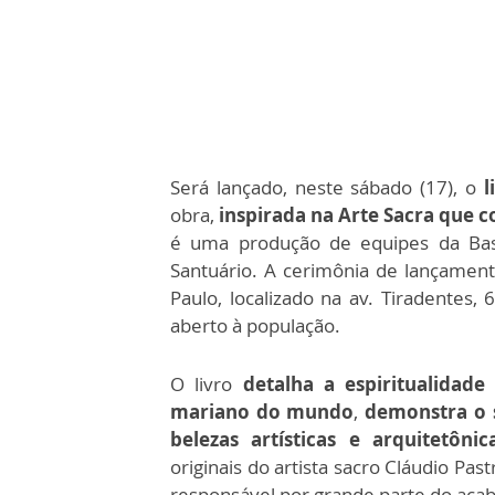
Será lançado, neste sábado (17), o
l
obra,
inspirada na Arte Sacra que 
é uma produção de equipes da Basí
Santuário. A cerimônia de lançamen
Paulo, localizado na av. Tiradentes, 
aberto à população.
O livro
detalha a espiritualidad
mariano do mundo
,
demonstra o s
belezas artísticas e arquitetônic
originais do artista sacro Cláudio Past
responsável por grande parte do acab