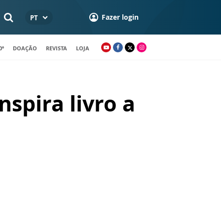
Fazer login
PT
0º
DOAÇÃO
REVISTA
LOJA
spira livro a