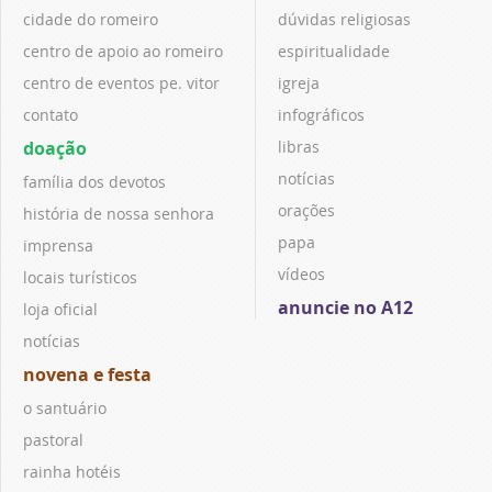
cidade do romeiro
dúvidas religiosas
centro de apoio ao romeiro
espiritualidade
centro de eventos pe. vitor
igreja
contato
infográficos
doação
libras
notícias
família dos devotos
orações
história de nossa senhora
papa
imprensa
vídeos
locais turísticos
anuncie no A12
loja oficial
notícias
novena e festa
o santuário
pastoral
rainha hotéis