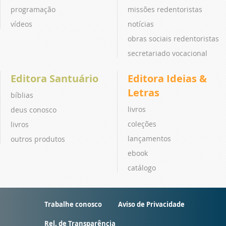
programação
missões redentoristas
vídeos
notícias
obras sociais redentoristas
secretariado vocacional
Editora Santuário
Editora Ideias &
Letras
bíblias
livros
deus conosco
coleções
livros
lançamentos
outros produtos
ebook
catálogo
Trabalhe conosco
Aviso de Privacidade
Rel. de Transparência