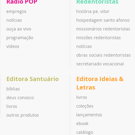
Rádio POP
Redentoristas
empregos
história pe. vitor
notícias
hospedagem santo afonso
ouça ao vivo
missionários redentoristas
programação
missões redentoristas
vídeos
notícias
obras sociais redentoristas
secretariado vocacional
Editora Santuário
Editora Ideias &
Letras
bíblias
livros
deus conosco
coleções
livros
lançamentos
outros produtos
ebook
catálogo