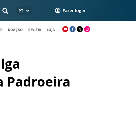
Fazer login
PT
0º
DOAÇÃO
REVISTA
LOJA
lga
a Padroeira