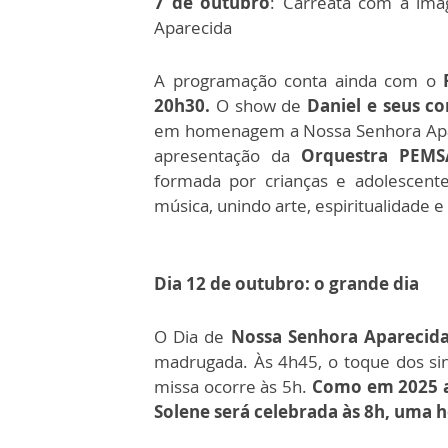
7 de outubro
: Carreata com a ima
Aparecida
A programação conta ainda com o
20h30.
O show de
Daniel e seus c
em homenagem a Nossa Senhora Apar
apresentação da
Orquestra PEMS
formada por crianças e adolescent
música, unindo arte, espiritualidade e 
Dia 12 de outubro: o grande dia
O Dia de
Nossa Senhora Aparecid
madrugada. Às 4h45, o toque dos sino
missa ocorre às 5h.
Como em 2025 a 
Solene será celebrada às 8h, uma h