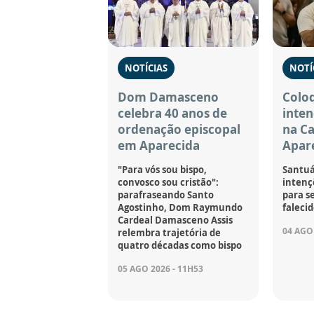
NOTÍCIAS
NOTÍ
Dom Damasceno
Coloq
celebra 40 anos de
inten
ordenação episcopal
na C
em Aparecida
Apar
"Para vós sou bispo,
Santuá
convosco sou cristão":
intençõ
parafraseando Santo
para se
Agostinho, Dom Raymundo
falecid
Cardeal Damasceno Assis
04 AGO 
relembra trajetória de
quatro décadas como bispo
05 AGO 2026 - 11H53