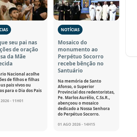
CIAS
NOTÍCIAS
ue seu pai nas
Mosaico do
ções de oração
monumento ao
asa da Mãe
Perpétuo Socorro
ecida
recebe bênção no
Santuário
rio Nacional acolhe
es de filhos e filhas
Na memória de Santo
us pais vivos ou
Afonso, o Superior
os para o Dia dos Pais
Provincial dos redentoristas,
Pe. Marlos Aurélio, C.Ss.R.,
2026 - 11H01
abençoou o mosaico
dedicado a Nossa Senhora
do Perpétuo Socorro.
01 AGO 2026 - 14H15