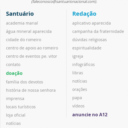
(faleconosco@santuarionacional.com).
Santuário
Redação
academia marial
aplicativo aparecida
água mineral aparecida
campanha da fraternidade
cidade do romeiro
dúvidas religiosas
centro de apoio ao romeiro
espiritualidade
centro de eventos pe. vitor
igreja
contato
infográficos
doação
libras
notícias
família dos devotos
orações
história de nossa senhora
papa
imprensa
vídeos
locais turísticos
anuncie no A12
loja oficial
notícias