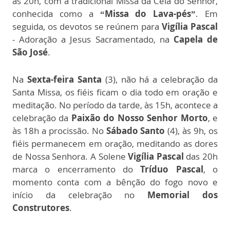
às 20h, com a tradicional Missa da Ceia do Senhor,
conhecida como a
“Missa do Lava-pés”
. Em
seguida, os devotos se reúnem para
Vigília Pascal
- Adoração a Jesus Sacramentado, na
Capela de
São José
.
Na
Sexta-feira Santa
(3), não há a celebração da
Santa Missa, os fiéis ficam o dia todo em oração e
meditação. No período da tarde, às 15h, acontece a
celebração da
Paixão do Nosso Senhor Morto
, e
às 18h a procissão. No
Sábado Santo
(4), às 9h, os
fiéis permanecem em oração, meditando as dores
de Nossa Senhora. A Solene
Vigília Pascal
das 20h
marca o encerramento do
Tríduo Pascal
, o
momento conta com a bênção do fogo novo e
início da celebração no
Memorial dos
Construtores
.