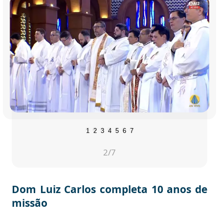
1
2
3
4
5
6
7
2
/7
Dom Luiz Carlos completa 10 anos de
missão