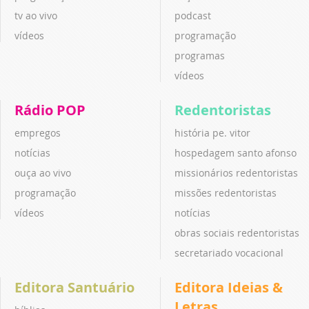
tv ao vivo
podcast
vídeos
programação
programas
vídeos
Rádio POP
Redentoristas
empregos
história pe. vitor
notícias
hospedagem santo afonso
ouça ao vivo
missionários redentoristas
programação
missões redentoristas
vídeos
notícias
obras sociais redentoristas
secretariado vocacional
Editora Santuário
Editora Ideias &
Letras