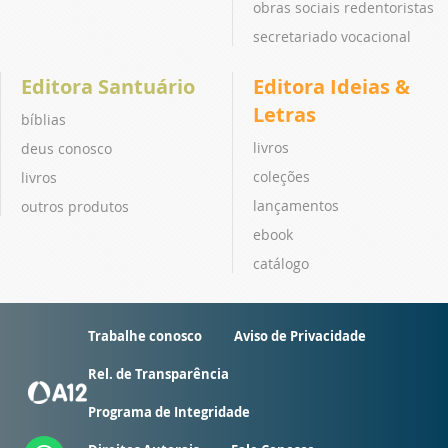
obras sociais redentoristas
secretariado vocacional
Editora Santuário
Editora Ideias &
Letras
bíblias
livros
deus conosco
coleções
livros
lançamentos
outros produtos
ebook
catálogo
Trabalhe conosco
Aviso de Privacidade
Rel. de Transparência
Programa de Integridade