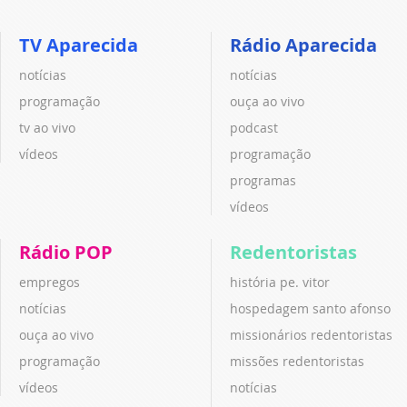
TV Aparecida
Rádio Aparecida
notícias
notícias
programação
ouça ao vivo
tv ao vivo
podcast
vídeos
programação
programas
vídeos
Rádio POP
Redentoristas
empregos
história pe. vitor
notícias
hospedagem santo afonso
ouça ao vivo
missionários redentoristas
programação
missões redentoristas
vídeos
notícias