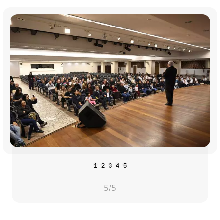
1
2
3
4
5
5
/5