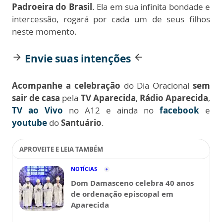
Padroeira do Brasil
. Ela em sua infinita bondade e
intercessão, rogará por cada um de seus filhos
neste momento.
Envie suas intenções
arrow_forward
arrow_back
Acompanhe a celebração
do Dia Oracional
sem
sair de casa
pela
TV Aparecida
,
Rádio Aparecida
,
TV ao Vivo
no A12 e ainda no
facebook
e
youtube
do
Santuário
.
APROVEITE E LEIA TAMBÉM
NOTÍCIAS
Dom Damasceno celebra 40 anos
de ordenação episcopal em
Aparecida