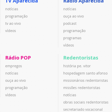
TV Aparecida
Rádio Aparecida
notícias
notícias
programação
ouça ao vivo
tv ao vivo
podcast
vídeos
programação
programas
vídeos
Rádio POP
Redentoristas
empregos
história pe. vitor
notícias
hospedagem santo afonso
ouça ao vivo
missionários redentoristas
programação
missões redentoristas
vídeos
notícias
obras sociais redentoristas
secretariado vocacional