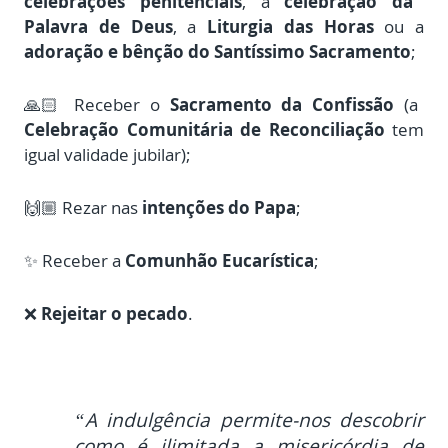
celebrações penitenciais
, a
celebração da
Palavra de Deus
, a
Liturgia das Horas
ou a
adoração e bênção do Santíssimo Sacramento
;
🙏🏻 Receber o
Sacramento da Confissão
(a
Celebração Comunitária de Reconciliação
tem
igual validade jubilar);
🙌🏼 Rezar nas
intenções do Papa
;
✨ Receber a
Comunhão Eucarística
;
❌
Rejeitar o pecado
.
“A indulgência permite-nos descobrir
como é ilimitada a misericórdia de