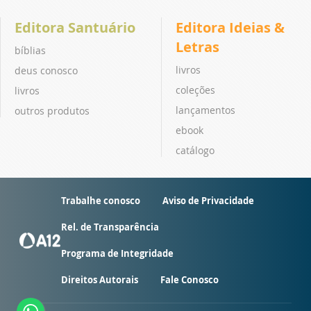
Editora Santuário
Editora Ideias &
Letras
bíblias
livros
deus conosco
coleções
livros
lançamentos
outros produtos
ebook
catálogo
Trabalhe conosco
Aviso de Privacidade
Rel. de Transparência
Programa de Integridade
Direitos Autorais
Fale Conosco